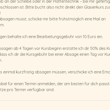
ob an der Scheibe oder in der Plattentechnik – bei mir gefert
t
hlossen ist. Bitte bucht also nicht direkt den Glasierkurs 
a
!
m
absagen musst, schicke mir bitte frühstmöglich eine Mail an
:
om.
1
9
gen behalte ich eine Bearbeitungsgebühr von 10 Euro ein.
.
O
Absagen ab 4 Tagen vor Kursbeginn erstatte ich dir 50% des Ku
k
ass ich dir die Kursgebühr bei einer Absage einen Tag vor Ku
t
n.
.
rs einmal kurzfristig absagen müssen, verschicke ich eine Emai
xibel für einen Termin anmelden, der am besten für dich passt.
tze pro Termin verfügbar sind.