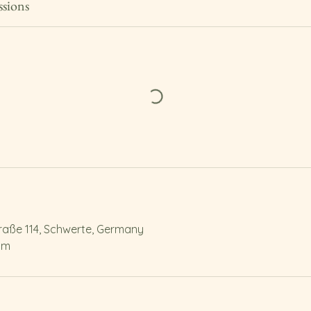
ssions
traße 114, Schwerte, Germany
om