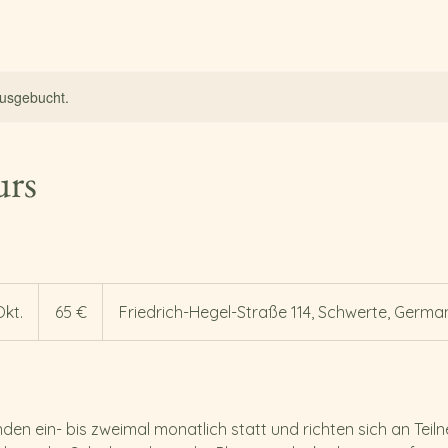
ausgebucht.
urs
65
Euro
Okt.
B
65 €
Friedrich-Hegel-Straße 114, Schwerte, Germa
e
g
i
n
nden ein- bis zweimal monatlich statt und richten sich an Teiln
n