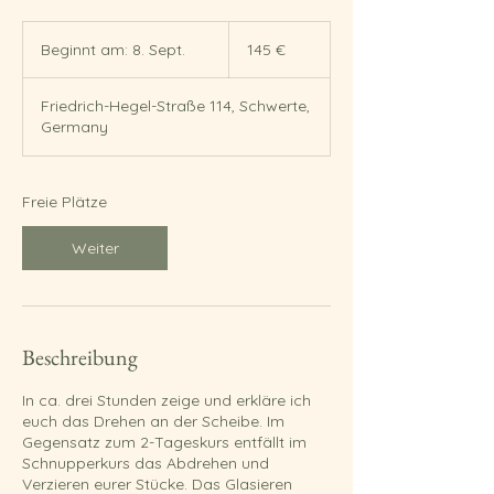
145
Euro
Beginnt am: 8. Sept.
B
145 €
e
g
Friedrich-Hegel-Straße 114, Schwerte,
i
Germany
n
n
t
a
Freie Plätze
m
:
Weiter
8
.
S
e
p
Beschreibung
t
.
In ca. drei Stunden zeige und erkläre ich
euch das Drehen an der Scheibe. Im
Gegensatz zum 2-Tageskurs entfällt im
Schnupperkurs das Abdrehen und
Verzieren eurer Stücke. Das Glasieren