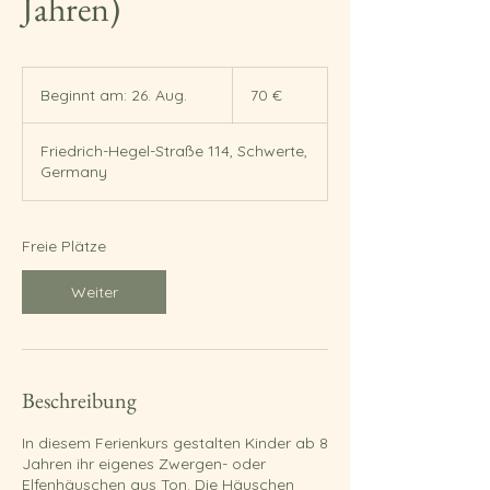
Jahren)
70
Euro
Beginnt am: 26. Aug.
B
70 €
e
g
Friedrich-Hegel-Straße 114, Schwerte,
i
Germany
n
n
t
a
Freie Plätze
m
:
Weiter
2
6
.
A
u
Beschreibung
g
.
In diesem Ferienkurs gestalten Kinder ab 8
Jahren ihr eigenes Zwergen- oder
Elfenhäuschen aus Ton. Die Häuschen