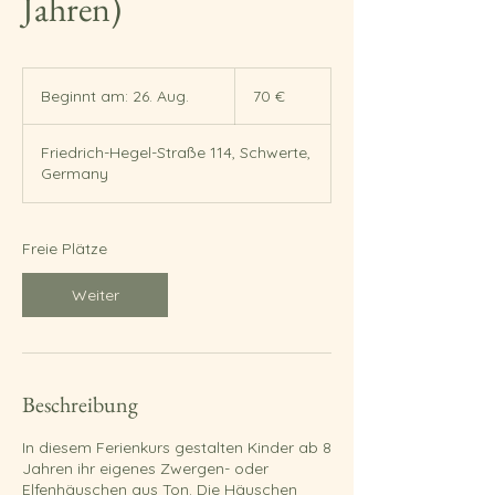
Jahren)
70
Euro
Beginnt am: 26. Aug.
B
70 €
e
g
Friedrich-Hegel-Straße 114, Schwerte,
i
Germany
n
n
t
a
Freie Plätze
m
:
Weiter
2
6
.
A
u
Beschreibung
g
.
In diesem Ferienkurs gestalten Kinder ab 8
Jahren ihr eigenes Zwergen- oder
Elfenhäuschen aus Ton. Die Häuschen